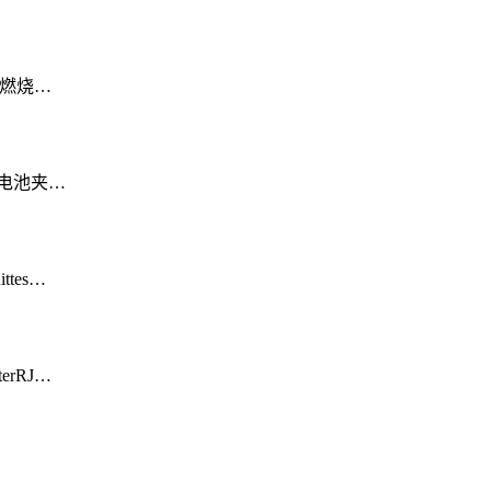
温度燃烧…
高端电池夹…
ttes…
terRJ…