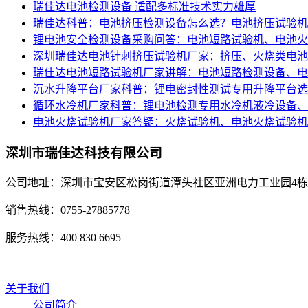
瑞佳达电池检测设备 适配多标准技术实力雄厚
瑞佳达科普：电池挤压检测设备怎么选？电池挤压试验机
锂电池安全检测设备采购问答：电池短路试验机、电池火
深圳瑞佳达电池针刺挤压试验机厂家：挤压、火烧类电池
瑞佳达电池短路试验机厂家讲解：电池短路检测设备、电
沉水升降平台厂家科普：锂电密封性测试专用升降平台选
循环水冷机厂家科普：锂电池检测专用水冷机液冷设备、
电池火烧试验机厂家答疑：火烧试验机、电池火烧试验机
深圳市瑞佳达科技有限公司
公司地址：深圳市宝安区松岗街道潭头社区亚洲电力工业园4
销售热线：0755-27885778
服务热线：400 830 6695
关于我们
公司简介