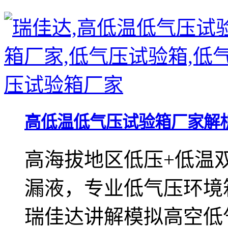
高低温低气压试验箱厂家解
高海拔地区低压+低温
漏液，专业低气压环境
瑞佳达讲解模拟高空低