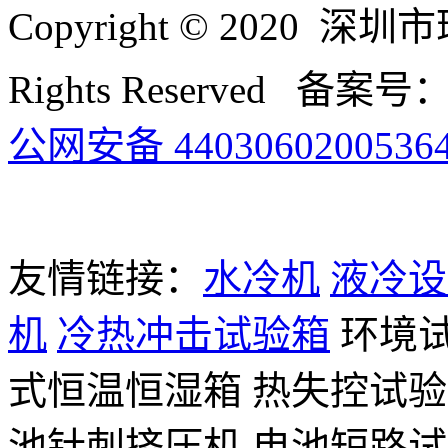
Copyright © 2020
Rights Reserved 备案号
公网安备 4403060200536
友情链接：
水冷机
液冷设
机
冷热冲击试验箱
环境
式恒温恒湿箱
热失控试验
池针刺挤压机
电池短路试