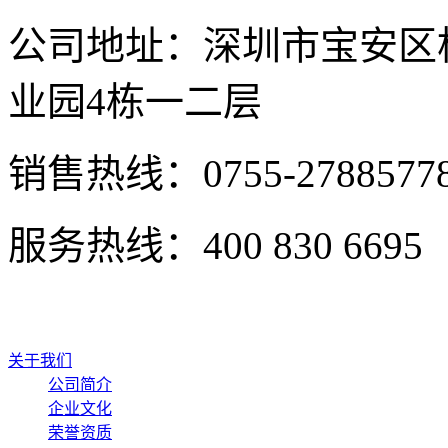
公司地址：深圳市宝安区
业园4栋一二层
销售热线：0755-2788577
服务热线：400 830 6695
关于我们
公司简介
企业文化
荣誉资质