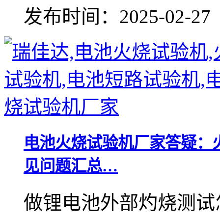
发布时间：2025-02-27
电池火烧试验机厂家答疑：
见问题汇总…
做锂电池外部灼烧测试