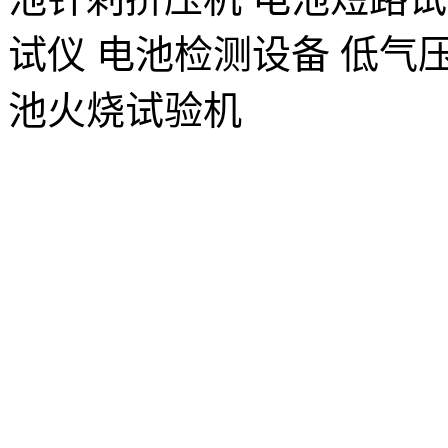
试仪
电池检测设备
低气
池火烧试验机