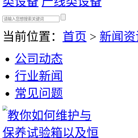
类设备
产线类设备
当前位置：
首页
>
新闻资
公司动态
行业新闻
常见问题