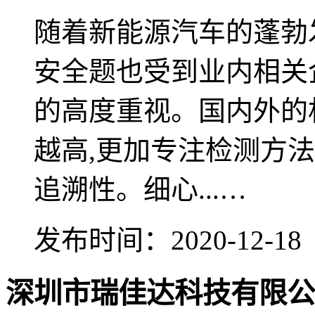
随着新能源汽车的蓬勃
安全题也受到业内相关
的高度重视。国内外的
越高,更加专注检测方
追溯性。细心...…
发布时间：2020-12-18
深圳市瑞佳达科技有限公