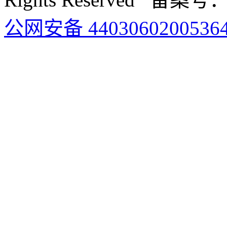
公网安备 4403060200536