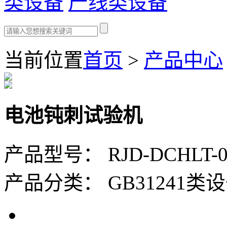
类设备
产线类设备
当前位置
首页
>
产品中心
电池钝刺试验机
产品型号：
RJD-DCHLT-0
产品分类：
GB31241类