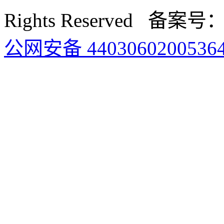
Rights Reserved 备案号
公网安备 4403060200536