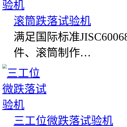
滚筒跌落试验机
满足国际标准JISC60068-
件、滚筒制作…
三工位微跌落试验机