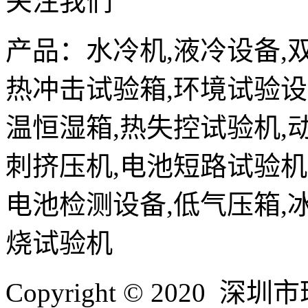
关注我们
产品：水冷机,液冷设备,
热冲击试验箱,环境试验设
温恒湿箱,热失控试验机,
刺挤压机,电池短路试验机
电池检测设备,低气压箱,
烧试验机
Copyright © 2020