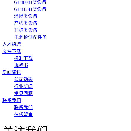
GB38031类设备
GB31241类设备
环境类设备
产线类设备
非标类设备
电池检测配件类
人才招聘
文件下载
标准下载
规格书
新闻资讯
公司动态
行业新闻
常见问题
联系我们
联系我们
在线留言