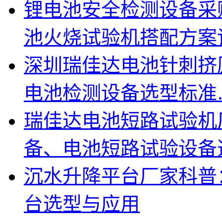
锂电池安全检测设备采
池火烧试验机搭配方案
深圳瑞佳达电池针刺挤
电池检测设备选型标准
瑞佳达电池短路试验机
备、电池短路试验设备
沉水升降平台厂家科普
台选型与应用