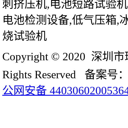
刺挤压机,电池短路试验机
电池检测设备,低气压箱,
烧试验机
Copyright © 2020
Rights Reserved 备案号
公网安备 4403060200536