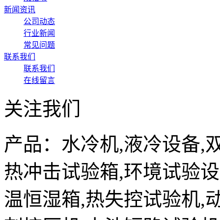
新闻资讯
公司动态
行业新闻
常见问题
联系我们
联系我们
在线留言
关注我们
产品：水冷机,液冷设备,
热冲击试验箱,环境试验设
温恒湿箱,热失控试验机,