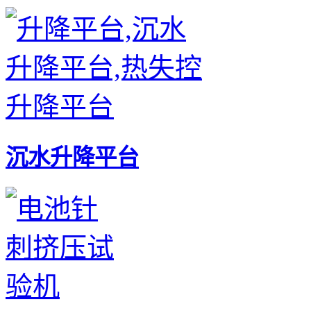
沉水升降平台