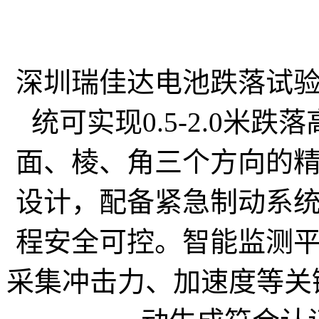
深圳瑞佳达电池跌落试
统可实现0.5-2.0米
面、棱、角三个方向的
设计，配备紧急制动系
程安全可控。智能监测
采集冲击力、加速度等关键