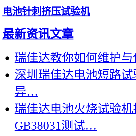
电池针刺挤压试验机
最新资讯文章
瑞佳达教你如何维护与
深圳瑞佳达电池短路试
异…
瑞佳达电池火烧试验机技
GB38031测试…