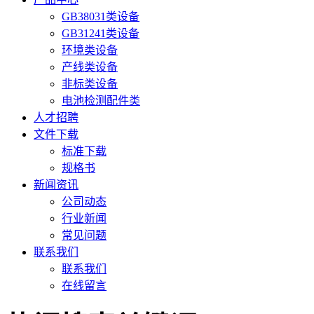
GB38031类设备
GB31241类设备
环境类设备
产线类设备
非标类设备
电池检测配件类
人才招聘
文件下载
标准下载
规格书
新闻资讯
公司动态
行业新闻
常见问题
联系我们
联系我们
在线留言