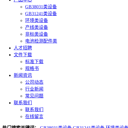
GB38031类设备
GB31241类设备
环境类设备
产线类设备
非标类设备
电池检测配件类
人才招聘
文件下载
标准下载
规格书
新闻资讯
公司动态
行业新闻
常见问题
联系我们
联系我们
在线留言
热门搜索关键词：
GB38031类设备
GB31241类设备
环境类设