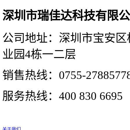
深圳市瑞佳达科技有限公
公司地址：深圳市宝安区
业园4栋一二层
销售热线：0755-2788577
服务热线：400 830 6695
关于我们