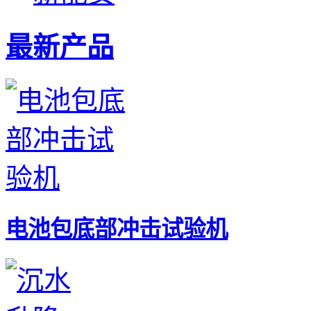
最新产品
电池包底部冲击试验机