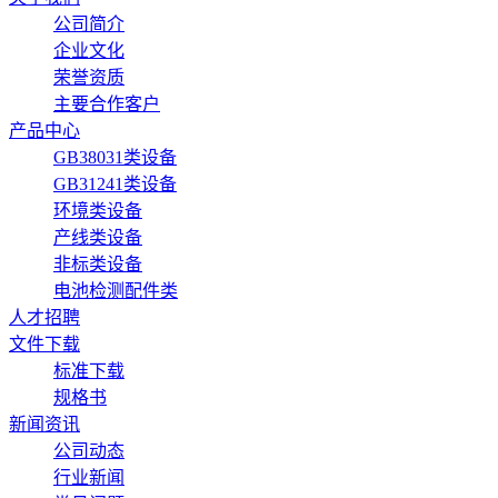
公司简介
企业文化
荣誉资质
主要合作客户
产品中心
GB38031类设备
GB31241类设备
环境类设备
产线类设备
非标类设备
电池检测配件类
人才招聘
文件下载
标准下载
规格书
新闻资讯
公司动态
行业新闻