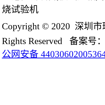
烧试验机
Copyright © 2020
Rights Reserved 备案号
公网安备 4403060200536