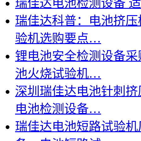
瑞佳达电池检测设备 
瑞佳达科普：电池挤压
验机选购要点…
锂电池安全检测设备采
池火烧试验机…
深圳瑞佳达电池针刺挤
电池检测设备…
瑞佳达电池短路试验机