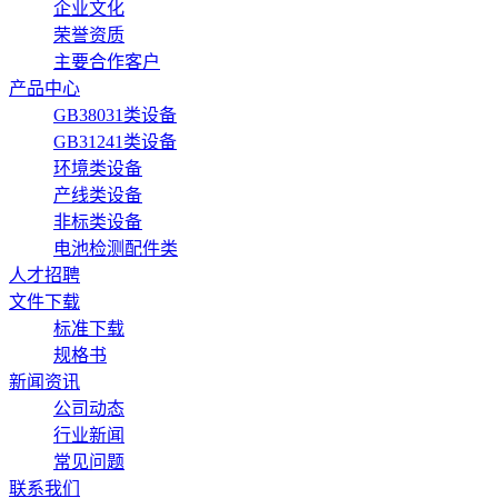
企业文化
荣誉资质
主要合作客户
产品中心
GB38031类设备
GB31241类设备
环境类设备
产线类设备
非标类设备
电池检测配件类
人才招聘
文件下载
标准下载
规格书
新闻资讯
公司动态
行业新闻
常见问题
联系我们