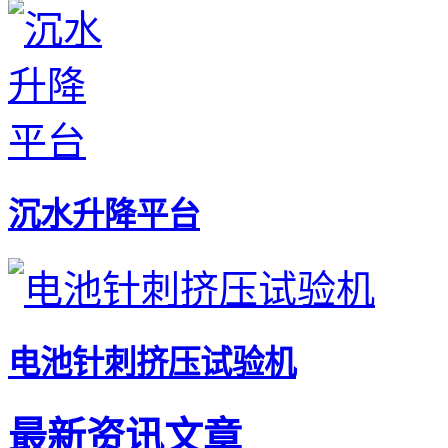
沉水升降平台
电池针刺挤压试验机
最新资讯文章