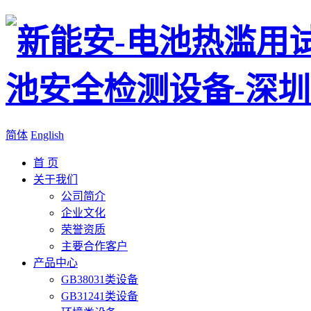
简体
English
首 页
关于我们
公司简介
企业文化
荣誉资质
主要合作客户
产品中心
GB38031类设备
GB31241类设备