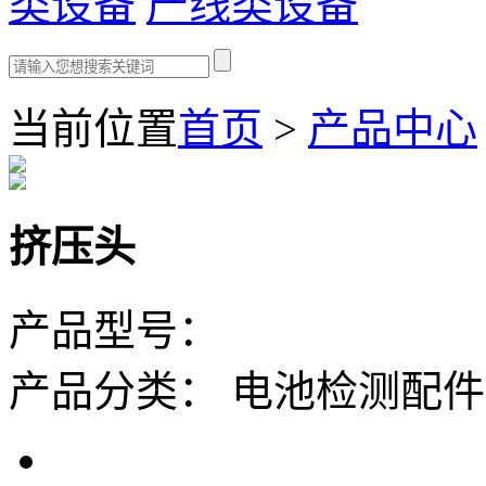
类设备
产线类设备
当前位置
首页
>
产品中心
挤压头
产品型号：
产品分类：
电池检测配件