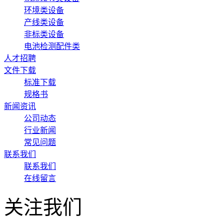
环境类设备
产线类设备
非标类设备
电池检测配件类
人才招聘
文件下载
标准下载
规格书
新闻资讯
公司动态
行业新闻
常见问题
联系我们
联系我们
在线留言
关注我们