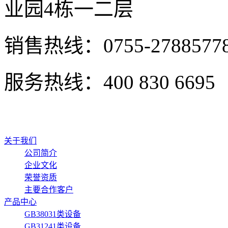
业园4栋一二层
销售热线：0755-2788577
服务热线：400 830 6695
关于我们
公司简介
企业文化
荣誉资质
主要合作客户
产品中心
GB38031类设备
GB31241类设备