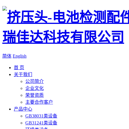
简体
English
首 页
关于我们
公司简介
企业文化
荣誉资质
主要合作客户
产品中心
GB38031类设备
GB31241类设备