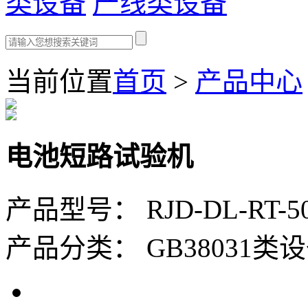
类设备
产线类设备
当前位置
首页
>
产品中心
电池短路试验机
产品型号：
RJD-DL-RT-5
产品分类：
GB38031类