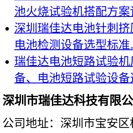
池火烧试验机搭配方案
深圳瑞佳达电池针刺挤
电池检测设备选型标准
瑞佳达电池短路试验机
备、电池短路试验设备
深圳市瑞佳达科技有限公
公司地址：深圳市宝安区