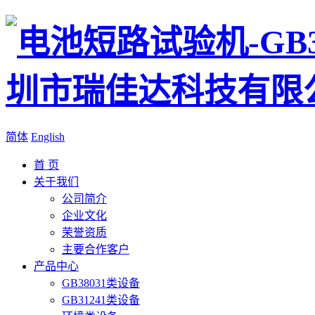
简体
English
首 页
关于我们
公司简介
企业文化
荣誉资质
主要合作客户
产品中心
GB38031类设备
GB31241类设备