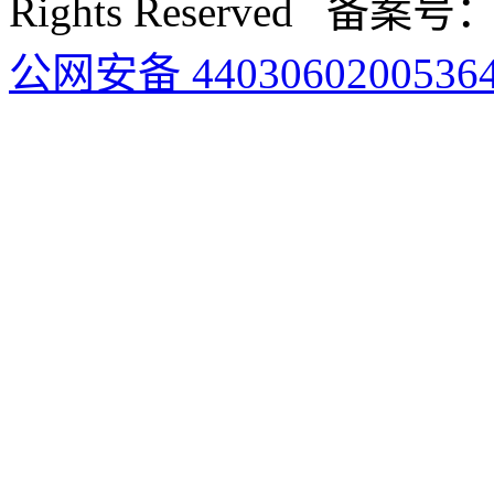
Rights Reserved 备案号
公网安备 4403060200536