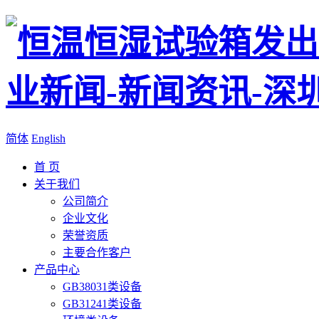
简体
English
首 页
关于我们
公司简介
企业文化
荣誉资质
主要合作客户
产品中心
GB38031类设备
GB31241类设备