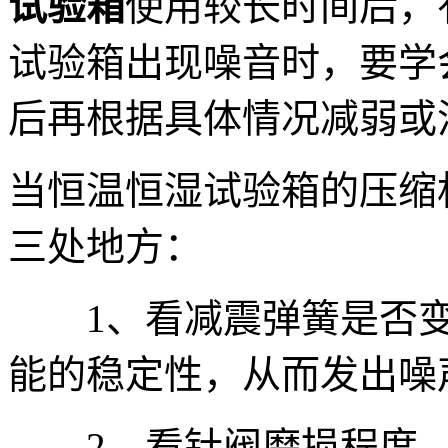
试验箱
使用较长时间后，
试验箱出现噪音时，要学
后再根据具体情况减弱或
当恒温恒湿试验箱的压缩
三处地方：
1、看减震弹簧是否变
能的稳定性，从而发出噪
2、看针阀磨损程度，