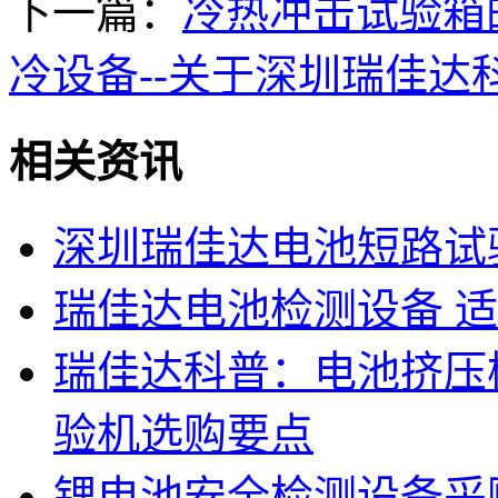
下一篇：
冷热冲击试验箱
冷设备--关于深圳瑞佳达
相关资讯
深圳瑞佳达电池短路试
瑞佳达电池检测设备 
瑞佳达科普：电池挤压
验机选购要点
锂电池安全检测设备采