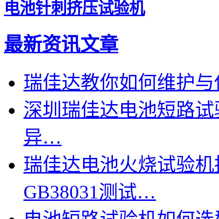
电池针刺挤压试验机
最新资讯文章
瑞佳达教你如何维护与
深圳瑞佳达电池短路试
异…
瑞佳达电池火烧试验机技
GB38031测试…