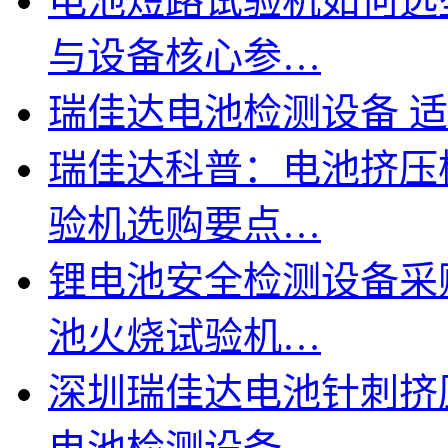
电池短路试验机如何选
与设备核心参…
瑞佳达电池检测设备 
瑞佳达科普：电池挤压
验机选购要点…
锂电池安全检测设备采
池火烧试验机…
深圳瑞佳达电池针刺挤