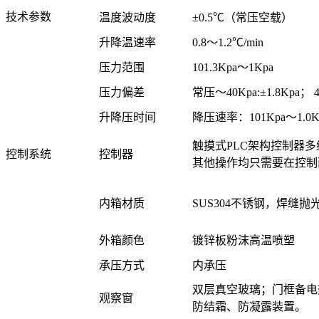
技术参数
温度波动度
±0.5℃（常压空载）
升降温速率
0.8～1.2℃/min
压力范围
101.3Kpa～1Kpa
压力偏差
常压～40Kpa:±1.8Kpa； 4
升降压时间
降压速率：101Kpa～1.0
触摸式PLC架构控制器
控制系统
控制器
其他操作均只需要在控制
内箱材质
SUS304不锈钢，焊缝
外箱颜色
镀锌板粉沫高温喷塑
承压方式
内承压
双层真空玻璃；门框备电
观察窗
防结霜、防凝露装置。