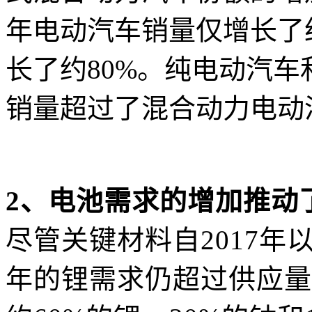
年电动汽车销量仅增长了
长了约80%。纯电动汽
销量超过了混合动力电动
2、电池需求的增加推动
尽管关键材料自2017年以
年的锂需求仍超过供应量（