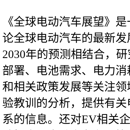
《全球电动汽车展望》是
论全球电动汽车的最新发
2030年的预测相结合，
部署、电池需求、电力消
和相关政策发展等关注领
验教训的分析，提供有关
系的信息。还对EV相关