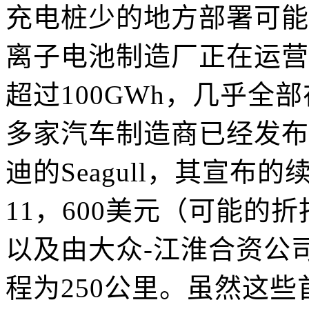
充电桩少的地方部署可能
离子电池制造厂正在运营
超过100GWh，几
多家汽车制造商已经发布了
迪的Seagull，其宣布
11，600美元（可能的
以及由大众-江淮合资公司生
程为250公里。虽然这