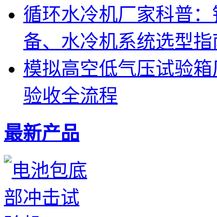
循环水冷机厂家科普：
备、水冷机系统选型指
模拟高空低气压试验箱厂
验收全流程
最新产品