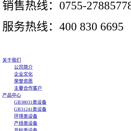
销售热线：0755-2788577
服务热线：400 830 6695
关于我们
公司简介
企业文化
荣誉资质
主要合作客户
产品中心
GB38031类设备
GB31241类设备
环境类设备
产线类设备
非标类设备