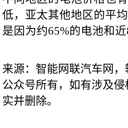
低，亚太其他地区的平均
是因为约65%的电池和近
来源：
智能网联汽车网，
公众号所有，如有涉及侵
实并删除。