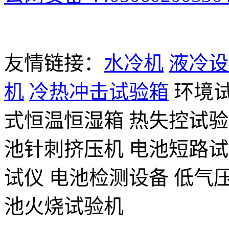
友情链接：
水冷机
液冷设
机
冷热冲击试验箱
环境
式恒温恒湿箱
热失控试验
池针刺挤压机
电池短路试
试仪
电池检测设备
低气
池火烧试验机