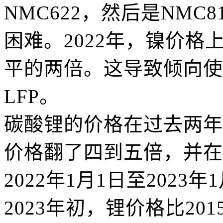
NMC622，然后是NM
困难。2022年，镍价格上
平的两倍。这导致倾向使
LFP。
碳酸锂的价格在过去两年
价格翻了四到五倍，并在
2022年1月1日至202
2023年初，锂价格比20