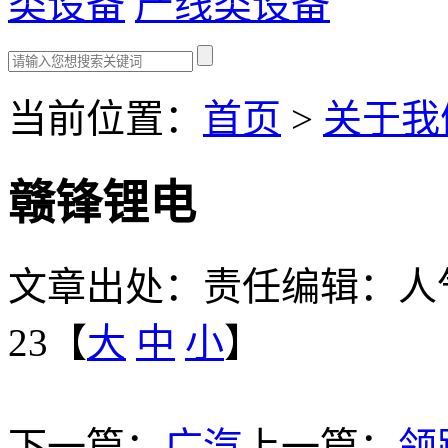
类设备
产线类设备
当前位置：
首页
>
关于我
赣锋锂电
文章出处：
责任编辑：
人
23【
大
中
小
】
下一篇：
广汽
上一篇：
领