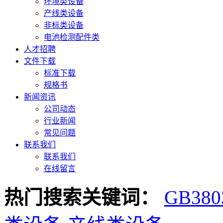
环境类设备
产线类设备
非标类设备
电池检测配件类
人才招聘
文件下载
标准下载
规格书
新闻资讯
公司动态
行业新闻
常见问题
联系我们
联系我们
在线留言
热门搜索关键词：
GB38