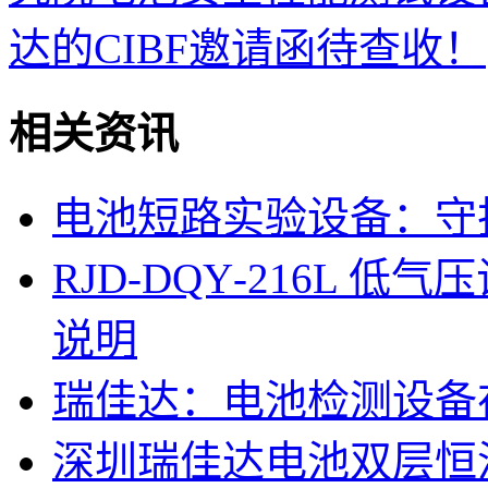
达的CIBF邀请函待查收！
相关资讯
电池短路实验设备：守护
RJD‑DQY‑216L
说明
瑞佳达：电池检测设备
深圳瑞佳达电池双层恒