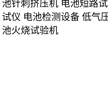
池针刺挤压机
电池短路试
试仪
电池检测设备
低气
池火烧试验机