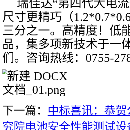
瑞佳达“第四代大电流
尺寸更精巧（1.2*0.7
三分之一。高精度！低
品，集多项新技术于一
们。咨询热线：0755-278
下一篇：
中标喜讯：恭贺
究院电池安全性能测试设