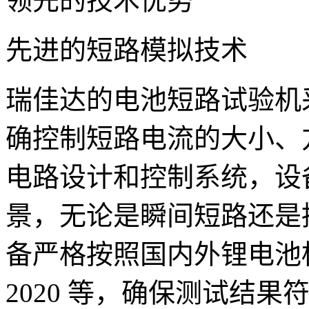
领先的技术优势
先进的短路模拟技术
瑞佳达的电池短路试验机
确控制短路电流的大小、
电路设计和控制系统，设
景，无论是瞬间短路还是
备严格按照国内外锂电池标准
2020 等，确保测试结