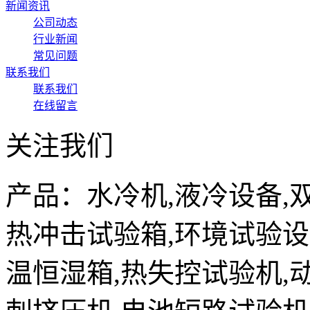
新闻资讯
公司动态
行业新闻
常见问题
联系我们
联系我们
在线留言
关注我们
产品：水冷机,液冷设备,
热冲击试验箱,环境试验设
温恒湿箱,热失控试验机,