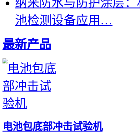
纳米防水与防护涂层：
池检测设备应用…
最新产品
电池包底部冲击试验机