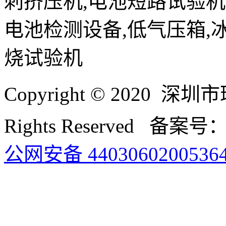
刺挤压机,电池短路试验机
电池检测设备,低气压箱,
烧试验机
Copyright © 2020
Rights Reserved 备案号
公网安备 4403060200536