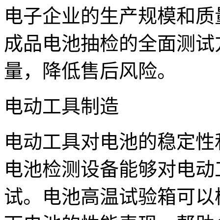
电子企业的生产规模和质
成品电池抽检的全面测试
量，降低售后风险。
电动工具制造
电动工具对电池的稳定性
电池检测设备能够对电动
试。电池高温试验箱可以