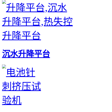
沉水升降平台